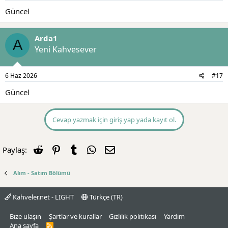
Güncel
Arda1
A
Yeni Kahvesever
6 Haz 2026
#17
Güncel
Cevap yazmak için giriş yap yada kayıt ol.
Reddit
Pinterest
Tumblr
WhatsApp
E-posta
Paylaş:
Alım - Satım Bölümü
Kahveler.net - LIGHT
Türkçe (TR)
Bize ulaşın
Şartlar ve kurallar
Gizlilik politikası
Yardım
Ana sayfa
R