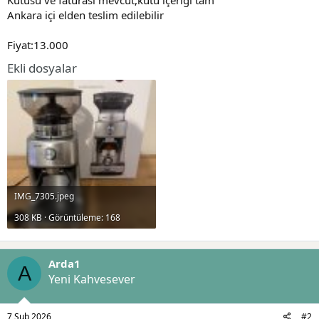
t
i
Ankara içi elden teslim edilebilir
a
h
n
i
Fiyat:13.000
Ekli dosyalar
IMG_7305.jpeg
308 KB · Görüntüleme: 168
Arda1
A
Yeni Kahvesever
7 Şub 2026
#2