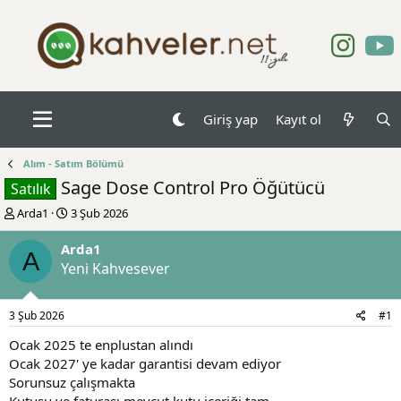
Giriş yap
Kayıt ol
Alım - Satım Bölümü
Sage Dose Control Pro Öğütücü
Satılık
K
B
Arda1
3 Şub 2026
o
a
n
ş
Arda1
A
b
l
Yeni Kahvesever
u
a
y
n
u
g
3 Şub 2026
#1
b
ı
a
ç
Ocak 2025 te enplustan alındı
ş
t
Ocak 2027' ye kadar garantisi devam ediyor
l
a
Sorunsuz çalışmakta
a
r
Kutusu ve faturası mevcut,kutu içeriği tam