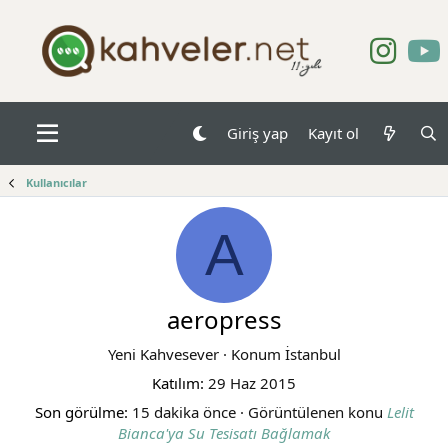
Giriş yap
Kayıt ol
Kullanıcılar
A
aeropress
Yeni Kahvesever
·
Konum
İstanbul
Katılım
29 Haz 2015
Son görülme
15 dakika önce
·
Görüntülenen konu
Lelit
Bianca'ya Su Tesisatı Bağlamak