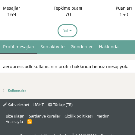
Mesajlar
Tepkime puanı
Puanları
169
70
150
Bul
Profil mesajları
Son aktivite
Gönderiler
Hakkında
aeropress adlı kullanıcının profili hakkında henüz mesaj yok.
Kullanıcılar
Kahveler.net - LIGHT
Türkçe (TR)
Bize ulaşın
Şartlar ve kurallar
Gizlilik politikası
Yardım
Ana sayfa
R
S
S
®