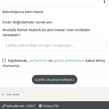
Bulunduğunuz Şehiri Seçiniz
İnsan doğrulaması
Gerekli alan
Mustafa Kemal Atatürk'ün anıt mezarı olan Anıtkabir
nerededir?
Kaydolarak,
şartlarımızı
ve
gizlilik politikamızı
kabul etmiş
olursunuz.
(Lütfen
26
saniye bekleyin.)
Ana sayfa
Kahveler.net - LIGHT
Türkçe (TR)