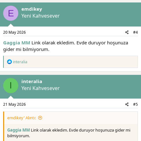
emdikey
E
Yeni Kahvesever
20 May 2026
#4
Gaggia MM
Link olarak ekledim. Evde duruyor hoşunuza
gider mi bilmiyorum.
T
interalia
e
p
k
interalia
i
I
l
Yeni Kahvesever
e
r
:
21 May 2026
#5
emdikey' Alıntı:
Gaggia MM
Link olarak ekledim. Evde duruyor hoşunuza gider mi
bilmiyorum.