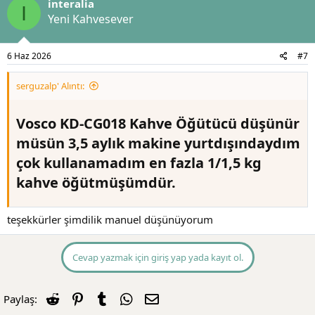
interalia
i
I
l
Yeni Kahvesever
e
r
:
6 Haz 2026
#7
serguzalp' Alıntı:
Vosco KD-CG018 Kahve Öğütücü düşünür
müsün 3,5 aylık makine yurtdışındaydım
çok kullanamadım en fazla 1/1,5 kg
kahve öğütmüşümdür.​
teşekkürler şimdilik manuel düşünüyorum
Cevap yazmak için giriş yap yada kayıt ol.
Reddit
Pinterest
Tumblr
WhatsApp
E-posta
Paylaş: