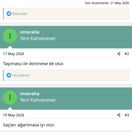
Son düzenleme:
21 May 2026
a
r
t
i
T
Botmutlu
a
h
e
n
i
p
k
interalia
i
I
l
Yeni Kahvesever
e
r
:
17 May 2026
#2
Taşımasu ile dönmese de olur.
T
necipdeniz
e
p
k
interalia
i
I
l
Yeni Kahvesever
e
r
:
19 May 2026
#3
Saçları ağartmasa iyi olur.