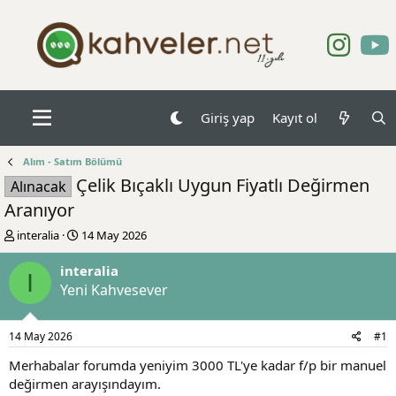
Giriş yap
Kayıt ol
Alım - Satım Bölümü
Çelik Bıçaklı Uygun Fiyatlı Değirmen
Alınacak
Aranıyor
K
B
interalia
14 May 2026
o
a
n
ş
interalia
I
b
l
Yeni Kahvesever
u
a
y
n
u
g
14 May 2026
#1
b
ı
a
ç
Merhabalar forumda yeniyim 3000 TL'ye kadar f/p bir manuel
ş
t
değirmen arayışındayım.
l
a