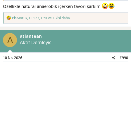
Özellikle natural anaerobik içerken favori şarkım
T
PisMoruk
,
ET123
,
DtB
ve 1 kişi daha
e
p
k
atlantean
i
A
l
Aktif Demleyici
e
r
:
10 Nis 2026
#990