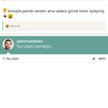
tümüyle parodi sandım ama sadece görsel kısmı öyleymiş.
T
Mbks35
e
p
k
aykuttasdelen
i
l
Tecrübeli Demleyici
e
r
:
11 Nis 2026
#993