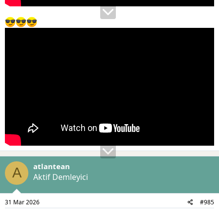
atlantean
A
Aktif Demleyici
31 Mar 2026
#985