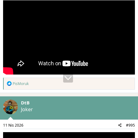
T
PisMoruk
e
p
k
DtB
i
l
Joker
e
r
:
11 Nis 2026
#995