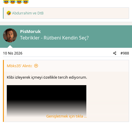
T
Abdurrahim
ve
DtB
e
p
k
PisMoruk
i
l
Tebrikler - Rütbeni Kendin Seç?
e
r
:
10 Nis 2026
#988
Mbks35' Alıntı:
Klibi izleyerek içmeyi özellikle tercih ediyorum.
Genişletmek için tıkla ...