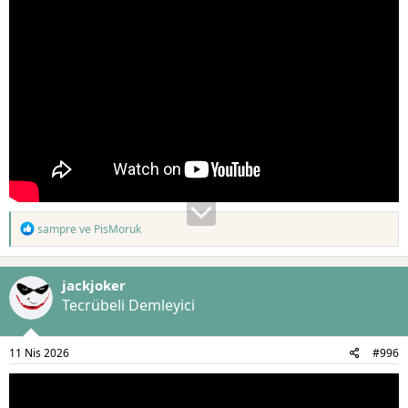
T
sampre
ve
PisMoruk
e
p
k
jackjoker
i
l
Tecrübeli Demleyici
e
r
:
11 Nis 2026
#996