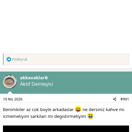
T
PisMoruk
e
p
k
akkavaklarB
i
l
Aktif Demleyici
e
r
:
10 Nis 2026
#991
Benimkiler az cok boyle arkadaslar
ne dersiniz kahve mi
icmemeliyim sarkilari mi degistirmeliyim