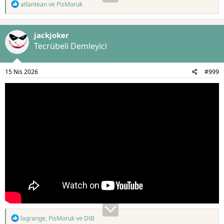
T
atlantean
ve
PisMoruk
e
p
k
jackjoker
i
l
Tecrübeli Demleyici
e
r
:
15 Nis 2026
#999
T
lagrange
,
PisMoruk
ve
DtB