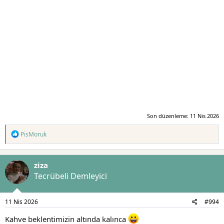
Son düzenleme:
11 Nis 2026
T
PisMoruk
e
p
k
ziza
i
l
Tecrübeli Demleyici
e
r
:
11 Nis 2026
#994
Kahve beklentimizin altında kalınca