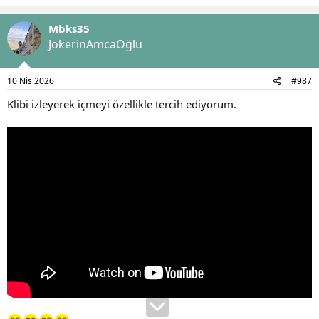
p
k
Mbks35
i
l
JokerinAmcaOğlu
e
r
:
10 Nis 2026
#987
Klibi izleyerek içmeyi özellikle tercih ediyorum.