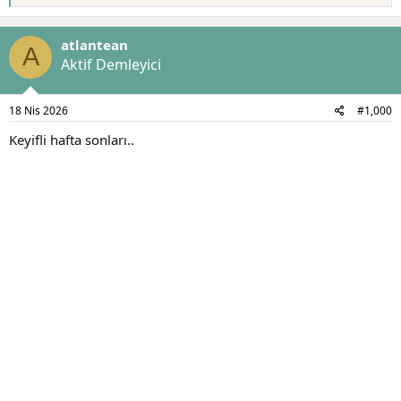
e
p
k
atlantean
i
A
l
Aktif Demleyici
e
r
:
18 Nis 2026
#1,000
Keyifli hafta sonları..