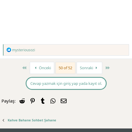
T
mysteriousozi
e
p
k
First
Son
Önceki
50 of 52
Sonraki
i
l
e
r
Cevap yazmak için giriş yap yada kayıt ol.
:
Reddit
Pinterest
Tumblr
WhatsApp
E-posta
Paylaş:
Kahve Bahane Sohbet Şahane