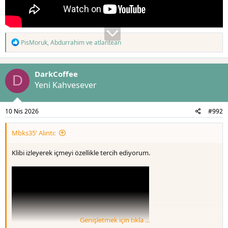
T
PisMoruk
,
Abdurrahim
ve
atlantean
e
p
k
DarkCoffee
i
D
l
Yeni Kahvesever
e
r
:
10 Nis 2026
#992
Mbks35' Alıntı:
Klibi izleyerek içmeyi özellikle tercih ediyorum.
Genişletmek için tıkla ...