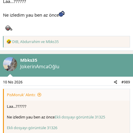
Laa...??????
Ne izledim yau ben az önce
T
DtB
,
Abdurrahim
ve
Mbks35
e
p
k
Mbks35
i
l
JokerinAmcaOğlu
e
r
:
10 Nis 2026
#989
PisMoruk' Alıntı:
Laa...??????
Ne izledim yau ben az önce
Ekli dosyayı görüntüle 31325
Ekli dosyayı görüntüle 31326