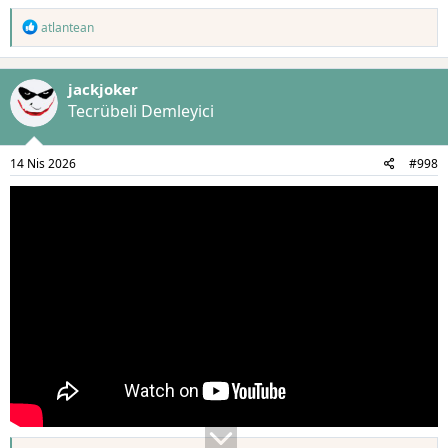
T
atlantean
e
p
k
jackjoker
i
l
Tecrübeli Demleyici
e
r
:
14 Nis 2026
#998