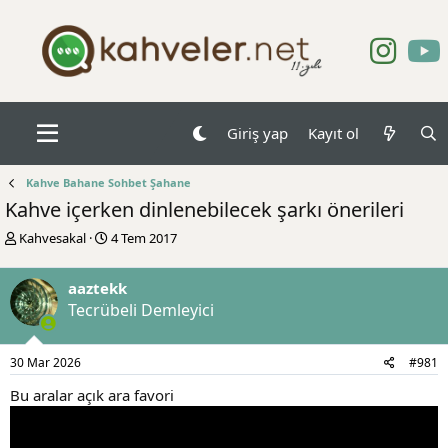
Giriş yap
Kayıt ol
Kahve Bahane Sohbet Şahane
Kahve içerken dinlenebilecek şarkı önerileri
K
B
Kahvesakal
4 Tem 2017
o
a
n
ş
aaztekk
b
l
Tecrübeli Demleyici
u
a
y
n
u
g
30 Mar 2026
#981
b
ı
a
ç
Bu aralar açık ara favori
ş
t
l
a
a
r